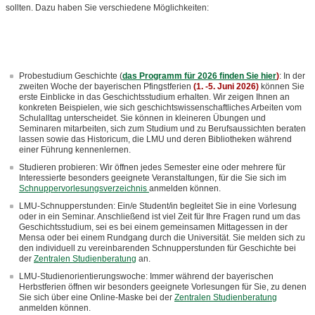
sollten. Dazu haben Sie verschiedene Möglichkeiten:
Probestudium Geschichte (
das Programm für 2026 finden Sie hier
)
:
In der
zweiten Woche der bayerischen Pfingstferien
(1. -5. Juni 2026)
können Sie
erste Einblicke in das Geschichtsstudium erhalten. Wir zeigen Ihnen an
konkreten Beispielen, wie sich geschichtswissenschaftliches Arbeiten vom
Schulalltag unterscheidet. Sie können in kleineren Übungen und
Seminaren mitarbeiten, sich zum Studium und zu Berufsaussichten beraten
lassen sowie das Historicum, die LMU und deren Bibliotheken während
einer Führung kennenlernen.
Studieren probieren: Wir öffnen jedes Semester eine oder mehrere für
Interessierte besonders geeignete Veranstaltungen, für die Sie sich im
Schnuppervorlesungsverzeichnis
anmelden können.
LMU-Schnupperstunden: Ein/e Student/in begleitet Sie in eine Vorlesung
oder in ein Seminar. Anschließend ist viel Zeit für Ihre Fragen rund um das
Geschichtsstudium, sei es bei einem gemeinsamen Mittagessen in der
Mensa oder bei einem Rundgang durch die Universität. Sie melden sich zu
den individuell zu vereinbarenden Schnupperstunden für Geschichte bei
der
Zentralen Studienberatung
an.
LMU-Studienorientierungswoche: Immer während der bayerischen
Herbstferien öffnen wir besonders geeignete Vorlesungen für Sie, zu denen
Sie sich über eine Online-Maske bei der
Zentralen Studienberatung
anmelden können.