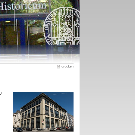
drucken
U