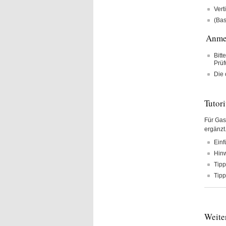
Vert
(Bas
Anme
Bitt
Prüf
Die 
Tutor
Für Gas
ergänzt
Einf
Hinw
Tipp
Tipp
Weite