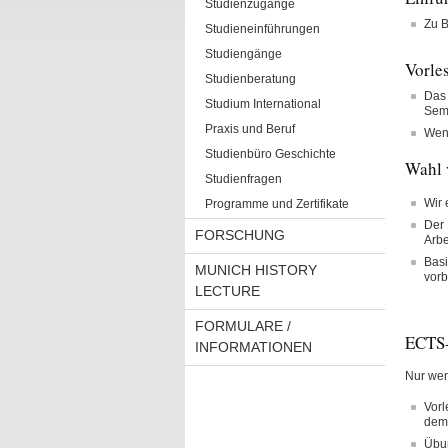
Studienzugänge
Zu B
Studieneinführungen
Studiengänge
Vorle
Studienberatung
Das 
Studium International
Seme
Praxis und Beruf
Wenn
Studienbüro Geschichte
Wahl 
Studienfragen
Wir 
Programme und Zertifikate
Der 
FORSCHUNG
Arbe
Basi
MUNICH HISTORY
vorb
LECTURE
FORMULARE /
ECTS-
INFORMATIONEN
N
ur we
Vorl
dem 
Übun