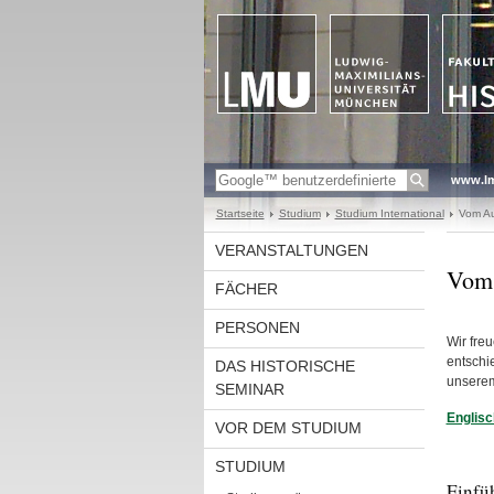
www.l
Startseite
Studium
Studium International
Vom Au
VERANSTALTUNGEN
Vom 
FÄCHER
PERSONEN
Wir fre
entschi
DAS HISTORISCHE
unserem
SEMINAR
Englisc
VOR DEM STUDIUM
STUDIUM
Einfü