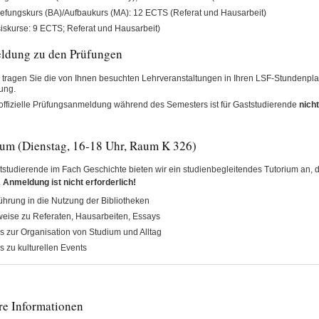
iefungskurs (BA)/Aufbaukurs (MA): 12 ECTS (Referat und Hausarbeit)
iskurse: 9 ECTS; Referat und Hausarbeit)
ldung zu den Prüfungen
e tragen Sie die von Ihnen besuchten Lehrveranstaltungen in Ihren LSF-Stundenpla
ung.
offizielle Prüfungsanmeldung während des Semesters ist für Gaststudierende
nicht
ium (Dienstag, 16-18 Uhr, Raum K 326)
tstudierende im Fach Geschichte bieten wir ein studienbegleitendes Tutorium an, da
.
Anmeldung ist nicht erforderlich!
ührung in die Nutzung der Bibliotheken
eise zu Referaten, Hausarbeiten, Essays
s zur Organisation von Studium und Alltag
s zu kulturellen Events
re Informationen