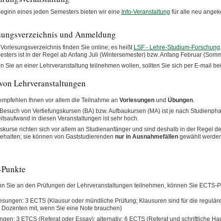
eginn eines jeden Semesters bieten wir eine
Info-Veranstaltung
für alle neu ange
sungsverzeichnis und Anmeldung
Vorlesungsverzeichnis finden Sie online; es heißt
LSF - Lehre-Studium-Forschung
sters ist in der Regel ab Anfang Juli (Wintersemester) bzw. Anfang Februar (Som
 Sie an einer Lehrveranstaltung teilnehmen wollen, sollten Sie sich per E-mail 
von Lehrveranstaltungen
empfehlen Ihnen vor allem die Teilnahme an
Vorlesungen
und
Übungen
.
Besuch von Vertiefungskursen (BA) bzw. Aufbaukursen (MA) ist je nach Studienph
itsaufwand in diesen Veranstaltungen ist sehr hoch.
skurse richten sich vor allem an Studienanfänger und sind deshalb in der Regel 
ehalten; sie können von Gaststudierenden
nur in Ausnahmefällen
gewählt werden
Punkte
nn Sie an den Prüfungen der Lehrveranstaltungen teilnehmen, können Sie ECTS-P
esungen: 3 ECTS (Klausur oder mündliche Prüfung; Klausuren sind für die regulären
Dozenten mit, wenn Sie eine Note brauchen)
gen: 3 ETCS (Referat oder Essay); alternativ: 6 ECTS (Referat und schriftliche Ha